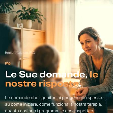
Inizia qui
Chi aiutiamo
Home
/
Inizia qui
/
FAQ
Il Metodo ORCA
FAQ
Le Sue domande,
le
Programmi
nostre risposte
.
Concierge
Le domande che i genitori ci pongono più spesso —
su come iniziare, come funziona la nostra terapia,
quanto costano i programmi e cosa aspettarsi
Scopri