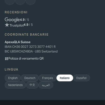
RECENSIONI
4.9
/ 5
4.9
/ 5
COORDINATE BANCARIE
ApexaQLA Suisse
IBAN CH36 0027 3273 3077 4401 R
BIC UBSWCHZH80A · UBS Switzerland
Polizza di versamento QR
LINGUA
English
Deutsch
Français
Italiano
Español
中文
Nederlands
العربية